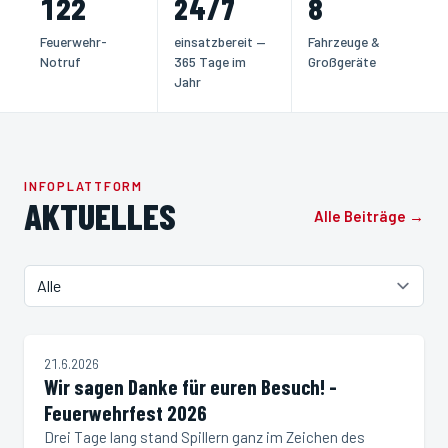
122
24/7
8
Feuerwehr-
einsatzbereit —
Fahrzeuge &
Notruf
365 Tage im
Großgeräte
Jahr
INFOPLATTFORM
AKTUELLES
Alle Beiträge →
Filter
NEUIGKEIT
21.6.2026
Wir sagen Danke für euren Besuch! -
Feuerwehrfest 2026
Drei Tage lang stand Spillern ganz im Zeichen des