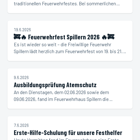
traditionellen Feuerwehrfestes. Bei sommerlichen
Temperaturen, einem abwechslungsreichen Programm
und bester Stimmung konnten wir mit euch ein
rundum…
VERANSTALTUNG
19.6.2026
🚒🔥 Feuerwehrfest Spillern 2026 🔥🚒
Es ist wieder so weit – die Freiwillige Feuerwehr
Spillern lädt herzlich zum Feuerwehrfest von 19. bis 21.
Juni 2026 ein! 🎉 Freut euch auf drei Tage voller
Unterhaltung, Musik, Kulinarik und guter…
NEUIGKEIT
9.6.2026
Ausbildungsprüfung Atemschutz
An den Dienstagen, dem 02.06.2026 sowie dem
09.06.2026, fand im Feuerwehrhaus Spillern die
Abnahme der Ausbildungsprüfung Atemschutz statt.
Insgesamt drei Gruppen stellten sich den Bewerben in
Bronze…
NEUIGKEIT
7.6.2026
Erste-Hilfe-Schulung für unsere Festhelfer