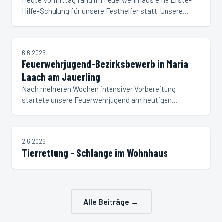
Heute Vormittag fand im Feuerwehrhaus eine Erste-
Hilfe-Schulung für unsere Festhelfer statt. Unsere
Kameraden Peter Laa, Patrick Bauer, Dennis Panzer
und Christian Leberwurst bereiteten dafür eine…
NEUIGKEIT
6.6.2026
Feuerwehrjugend-Bezirksbewerb in Maria
Laach am Jauerling
Nach mehreren Wochen intensiver Vorbereitung
startete unsere Feuerwehrjugend am heutigen
Samstag beim
Bezirksfeuerwehrjugendleistungsbewerb des Bezirks
Krems erfolgreich in die Bewerbssaison. Unsere…
EINSATZ
2.6.2026
Tierrettung - Schlange im Wohnhaus
Alle Beiträge →