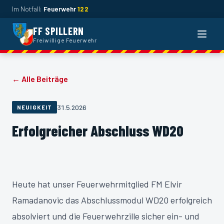
Im Notfall:
Feuerwehr
122
FF SPILLERN
Naviga
Freiwillige Feuerwehr
← Alle Beiträge
31.5.2026
NEUIGKEIT
Erfolgreicher Abschluss WD20
Heute hat unser Feuerwehrmitglied FM Elvir
Ramadanovic das Abschlussmodul WD20 erfolgreich
absolviert und die Feuerwehrzille sicher ein- und