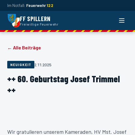
Im Notfall:
Feuerwehr
122
FF SPILLERN
Naviga
Freiwillige Feuerwehr
← Alle Beiträge
2.11.2025
NEUIGKEIT
++ 60. Geburtstag Josef Trimmel
++
Wir gratulieren unserem Kameraden, HV Mst. Josef